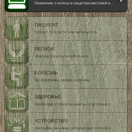
Появление э-полосы в средствах массовой информации
ПАЦИЕНТ
Возраст, пол, вес и чувствительность
РЕГИОН
Тело или область тела больного
БОЛЕЗНЬ
Тип проблемы, размер и хроника
ЗДОРОВЬЕ
Зависящие от болезни анкеты о состоянии здоровья
УСТРОЙСТВО
Настройки: мин-макс, абсолютная / относительная температура